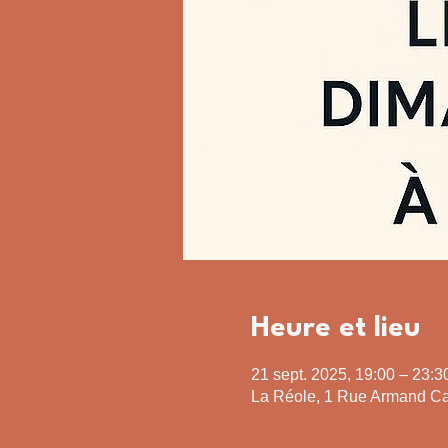
Heure et lieu
21 sept. 2025, 19:00 – 23:3
La Réole, 1 Rue Armand Ca