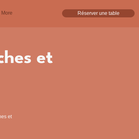
More
Réserver une table
ches et
es et