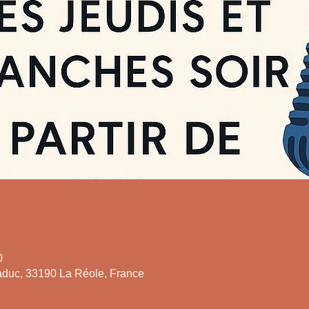
0
duc, 33190 La Réole, France