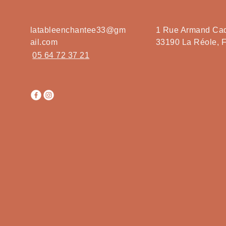
latableenchantee33@gm
1 Rue Armand Ca
ail.com
33190 La Réole, 
05 64 72 37 21
le En 
le En 