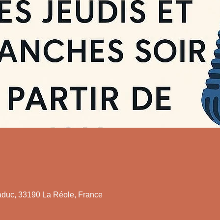
duc, 33190 La Réole, France