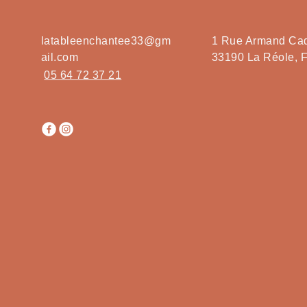
latableenchantee33@gm
1 Rue Armand Ca
ail.com
33190 La Réole, 
05 64 72 37 21
le En 
le En 