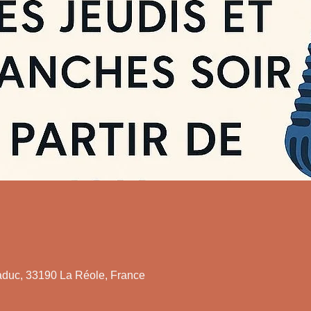
duc, 33190 La Réole, France