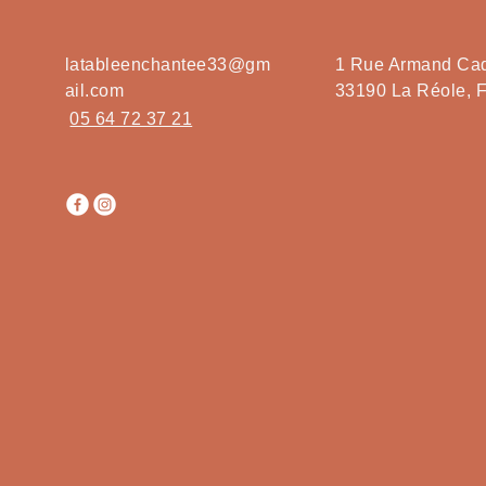
latableenchantee33@gm
1 Rue Armand Ca
ail.com
33190 La Réole, 
05 64 72 37 21
le En 
le En 