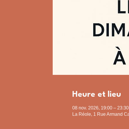
Heure et lieu
08 nov. 2026, 19:00 – 23:30
La Réole, 1 Rue Armand Ca