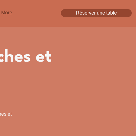
More
Réserver une table
ches et
es et