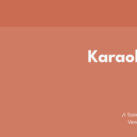
Karaok
🎶 Soir
Ven