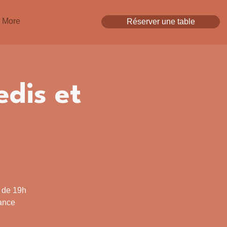
More
Réserver une table
edis et
r de 19h
ance