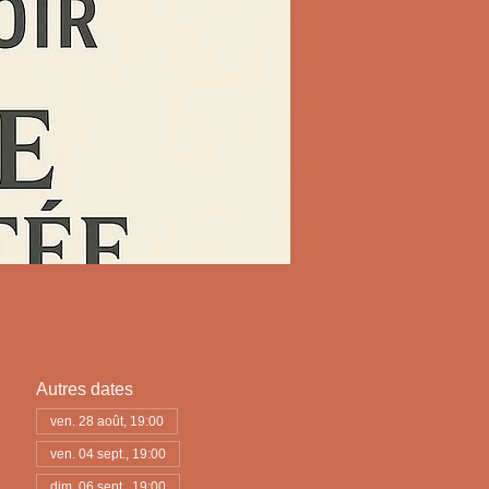
Autres dates
ven. 28 août, 19:00
ven. 04 sept., 19:00
dim. 06 sept., 19:00