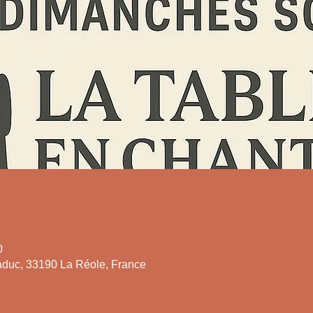
0
duc, 33190 La Réole, France